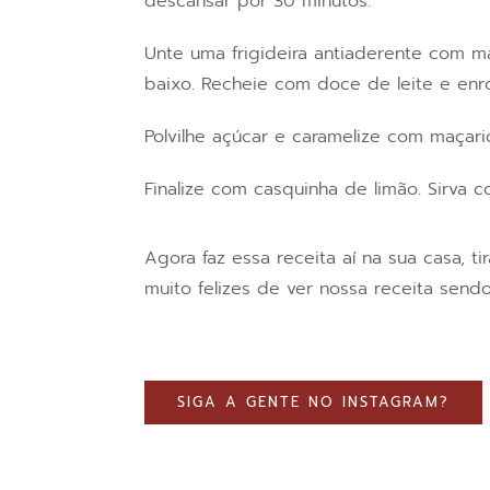
descansar por 30 minutos.
Unte uma frigideira antiaderente com 
baixo. Recheie com doce de leite e enr
Polvilhe açúcar e caramelize com maçari
Finalize com casquinha de limão. Sirva 
Agora faz essa receita aí na sua casa, t
muito felizes de ver nossa receita send
SIGA A GENTE NO INSTAGRAM?